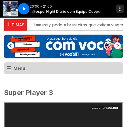
20:00 - 21:00
uipe Cooperadora
Caminho de Espinhos
Gospel Night Diário com Equipe Cooperadora
ica Latina
ÚLTIMAS
Itamaraty pede a brasileiros que evitem viagens p
Menu
Super Player 3