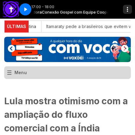
17:00 - 18:00
uipe Cooperadora
Conexão gospel - Parte 1
Conexão Gospel com Equipe Cooperadora
rica Latina
ÚLTIMAS
Itamaraty pede a brasileiros que evitem viagens 
Menu
Lula mostra otimismo com a
ampliação do fluxo
comercial com a Índia