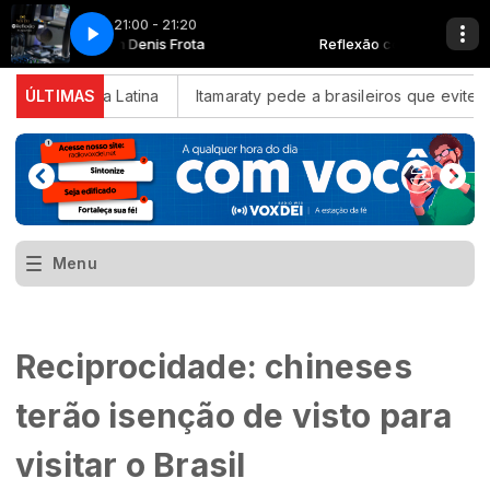
21:00 - 21:20
Reflexão com Denis Frota
Ap1-18
Ap1-18
Reflexão com Denis Frota
 América Latina
ÚLTIMAS
Itamaraty pede a brasileiros que evitem viag
Menu
Reciprocidade: chineses
terão isenção de visto para
visitar o Brasil