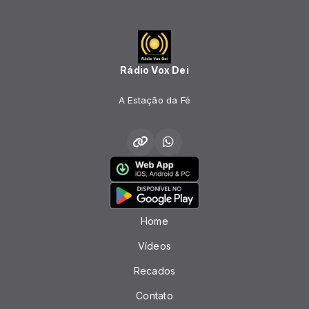
Rádio Vox Dei
A Estação da Fé
Home
Vídeos
Recados
Contato