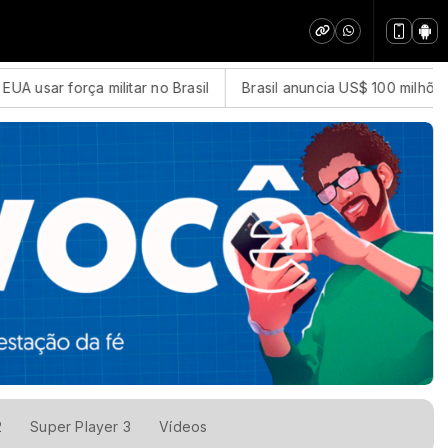
A usar força militar no Brasil
Brasil anuncia US$ 100 milhões a
2
Super Player 3
Vídeos