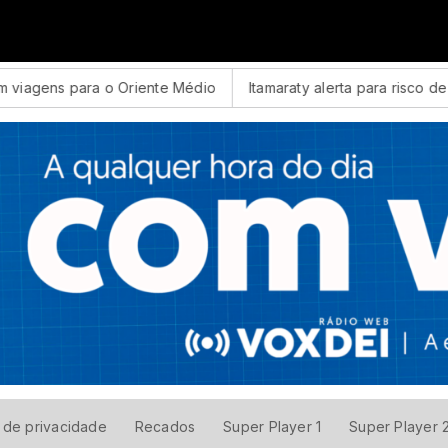
ora
viagens para o Oriente Médio
Itamaraty alerta para risco de EU
a de privacidade
Recados
Super Player 1
Super Player 