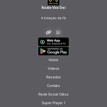
Rádio Vox Dei
A Estação da Fé
Home
Vídeos
Recados
Contato
Rede Social Oikos
Super Player 1